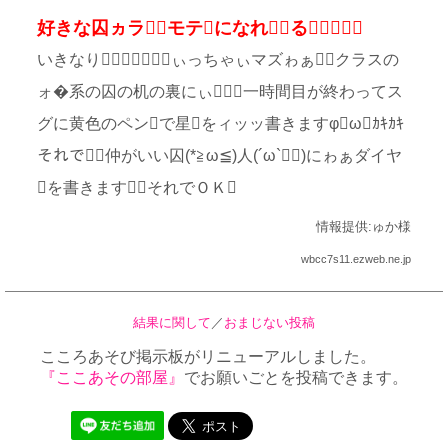
好きな囚ヵラモテになれる
いきなりぃっちゃぃマズゎぁクラスの
ォ�系の囚の机の裏にぃ一時間目が終わってス
グに黄色のペンで星をィッッ書きますφωｶｷｶｷ
それで仲がいい囚(*≧ω≦)人(´ω`)にゎぁダイヤ
を書きますそれでＯＫ
情報提供:ゅか様
wbcc7s11.ezweb.ne.jp
結果に関して
／
おまじない投稿
こころあそび掲示板がリニューアルしました。
『ここあその部屋』
でお願いごとを投稿できます。