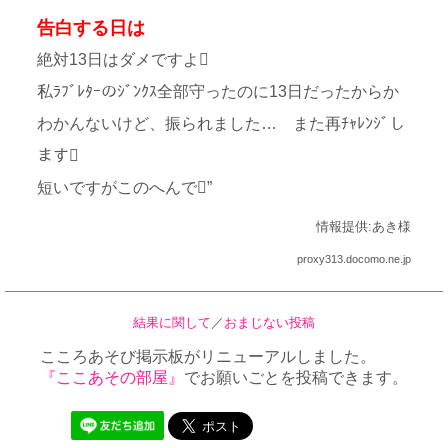
告白する日は
絶対13日はダメですよ
私ﾗﾌﾞﾚﾀｰのｼﾞﾝｸｽ全部守ったのに13日だったからか
わかんないけど、振られました… また再ﾁｬﾚﾝｼﾞし
ます
短いですがこのへんで”
情報提供:あき様
proxy313.docomo.ne.jp
結果に関して
／
おまじない投稿
こころあそび掲示板がリニューアルしました。
『ここあその部屋』
でお願いごとを投稿できます。