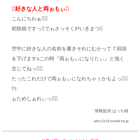
好きな人と両ぉもぃ
こんにちわぁ
初投稿ですっでゎさっそくｵﾏいきまつ
空中に好きな人の名前を書きそれにむかって７回頭
を下げますoこの時『両ぉもぃになりたぃ』と強く
念じてねっ
たったこれだけで両ぉもぃになれちゃぅかもよっ
ﾜﾗ
ぉためしぁれぃっ
情報提供:はっち様
wbcc1s16.ezweb.ne.jp