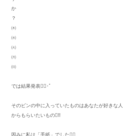
か
？
㈭
㈬
㈫
㈪
㈰
では結果発表･ﾟ
そのビンの中に入っていたものはあなたが好きな人
からもらいたいもの!!
因みに私は「手紙」でした