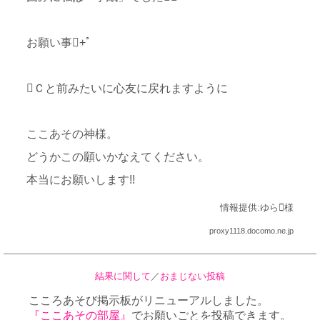
お願い事+ﾟ
Ｃと前みたいに心友に戻れますように
ここあその神様。
どうかこの願いかなえてください。
本当にお願いします!!
情報提供:ゆら様
proxy1118.docomo.ne.jp
結果に関して
／
おまじない投稿
こころあそび掲示板がリニューアルしました。
『ここあその部屋』
でお願いごとを投稿できます。