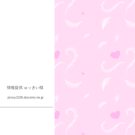
情報提供:ゅッきい様
proxy1106.docomo.ne.jp