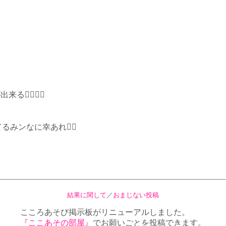
出来る
てるみンなに幸あれ
結果に関して
／
おまじない投稿
こころあそび掲示板がリニューアルしました。
『ここあその部屋』
でお願いごとを投稿できます。