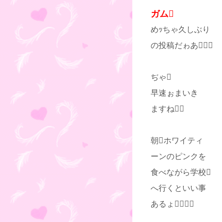
ガム
めｯちゃ久しぶり
の投稿だゎあ
ぢゃ
早速ぉまいき
ますね
朝ホワイティ
ーンのピンクを
食べながら学校
へ行くといい事
あるょ