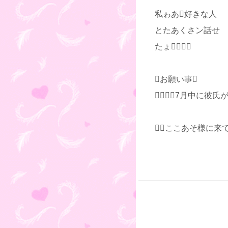
私ゎあ好きな人
とたあくさン話せ
たょ
お願い事
7月中に彼氏が
ここあそ様に来