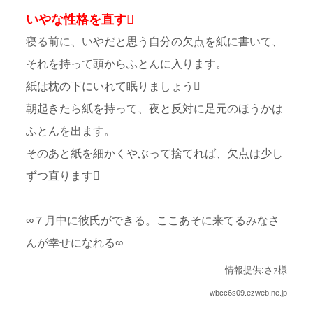
いやな性格を直す
寝る前に、いやだと思う自分の欠点を紙に書いて、
それを持って頭からふとんに入ります。
紙は枕の下にいれて眠りましょう
朝起きたら紙を持って、夜と反対に足元のほうかは
ふとんを出ます。
そのあと紙を細かくやぶって捨てれば、欠点は少し
ずつ直ります
∞７月中に彼氏ができる。ここあそに来てるみなさ
んが幸せになれる∞
情報提供:さｧ様
wbcc6s09.ezweb.ne.jp