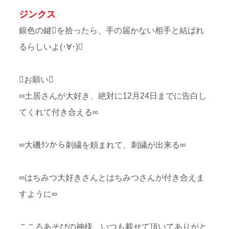
ジンクス
銀色の鍵を拾ったら、手の届かない相手と結ばれ
るらしいよ(･∀･)
お願い
∞土居さんが大好き、絶対に12月24日までに告白し
てくれて付き合える∞
∞大磯ｸﾝから刺繍を頼まれて、刺繍が出来る∞
∞はちみつ大好きさんとはちみつさんが付き合えま
すように∞
こころあそびの神様、いつも載せて頂いてありがと