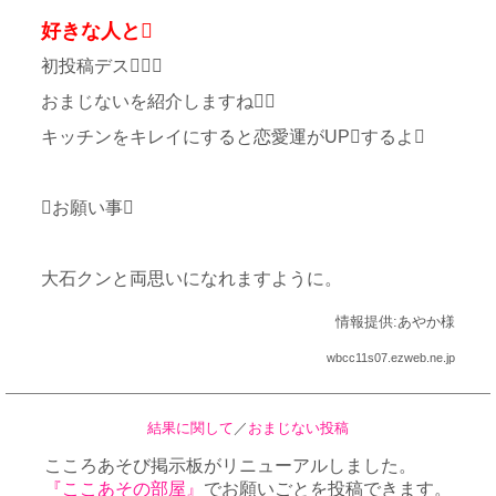
好きな人と
初投稿デス
おまじないを紹介しますね
キッチンをキレイにすると恋愛運がUPするよ
お願い事
大石クンと両思いになれますように。
情報提供:あやか様
wbcc11s07.ezweb.ne.jp
結果に関して
／
おまじない投稿
こころあそび掲示板がリニューアルしました。
『ここあその部屋』
でお願いごとを投稿できます。