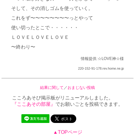
そして、その消しゴムを使っていく。
これをず〜〜〜〜〜〜〜〜っとやって
使い切ったとこで・・・・・・
ＬＯＶＥＬＯＶＥＬＯＶＥ
〜終わり〜
情報提供:☆LOVE神☆様
220-152-91-178.rev.home.ne.jp
結果に関して
／
おまじない投稿
こころあそび掲示板がリニューアルしました。
『ここあその部屋』
でお願いごとを投稿できます。
▲TOPページ