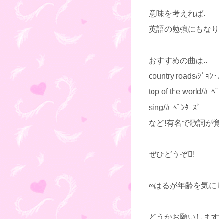
意味を考えれば.
英語の勉強にもなり
おすすめの曲は..
country roads/ｼﾞｮﾝ･
top of the world/ｶｰﾍ
sing/ｶｰﾍﾟﾝﾀｰｽﾞ
など!有名で歌詞が
ぜひどうぞ!
∞はるが年齢を気に
どうかお願いします