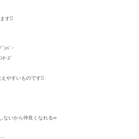
ます
ﾃﾞﾝﾊﾞｰ
ﾟﾝﾀｰｽﾞ
覚えやすいものです
しないから仲良くなれる∞
‥