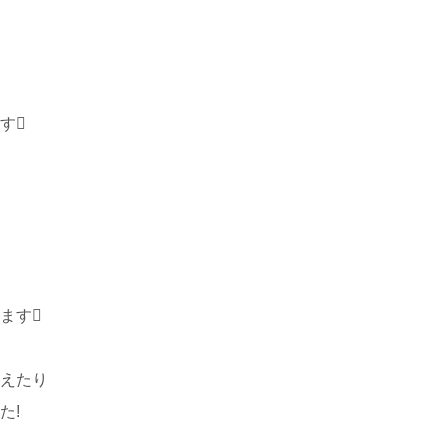
す
ます
えたり
た!