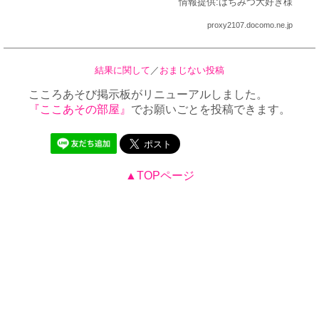
情報提供:はちみつ大好き様
proxy2107.docomo.ne.jp
結果に関して
／
おまじない投稿
こころあそび掲示板がリニューアルしました。
『ここあその部屋』
でお願いごとを投稿できます。
▲TOPページ