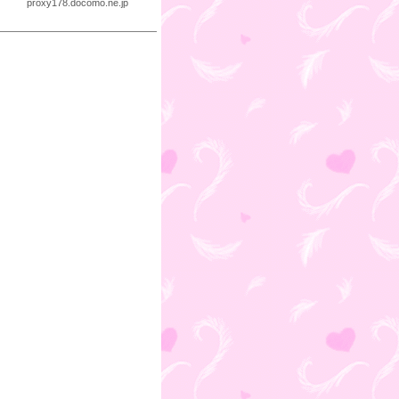
proxy178.docomo.ne.jp