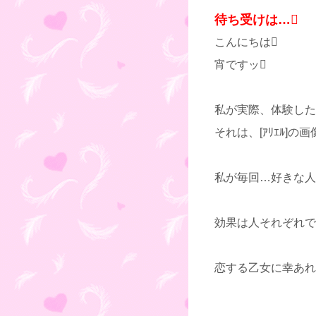
待ち受けは…
こんにちは
宵ですッ
私が実際、体験したﾗ
それは、[ｱﾘｴﾙ]の
私が毎回…好きな人
効果は人それぞれで
恋する乙女に幸あれ