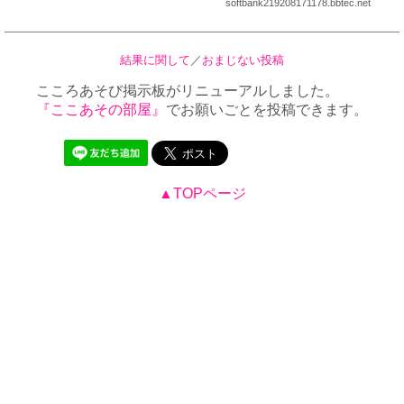
softbank219208171178.bbtec.net
結果に関して
／
おまじない投稿
こころあそび掲示板がリニューアルしました。
『ここあその部屋』
でお願いごとを投稿できます。
▲TOPページ