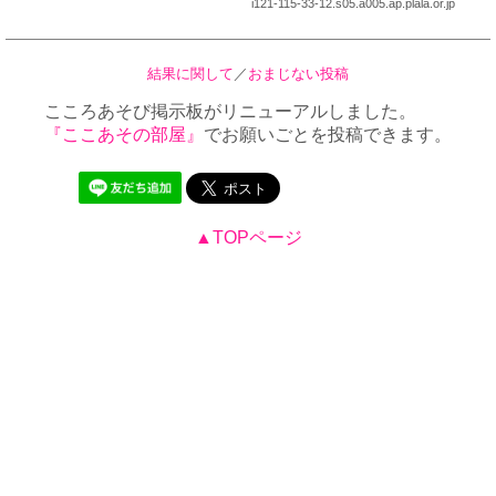
i121-115-33-12.s05.a005.ap.plala.or.jp
結果に関して
／
おまじない投稿
こころあそび掲示板がリニューアルしました。
『ここあその部屋』
でお願いごとを投稿できます。
▲TOPページ