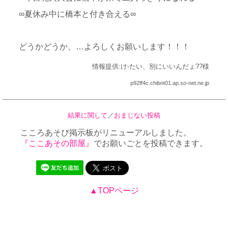
∞夏休み中に橋本と付き合える∞
どうかどうか、…よろしくお願いします！！！
情報提供:け-たい、別にいいんだょ??様
p92ff4c.chibnt01.ap.so-net.ne.jp
結果に関して
／
おまじない投稿
こころあそび掲示板がリニューアルしました。
『ここあその部屋』
でお願いごとを投稿できます。
▲TOPページ