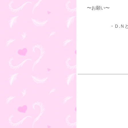
〜お願い〜
・Ｄ.Ｎと両思
〜