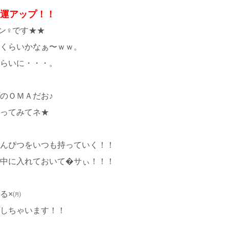
愛運アップ！！
ン♀です★★
くらいかなぁ〜ｗｗ。
らいに・・・。
のＯＭＡだお♪
ってみてネ★
んぴつをいつも持っていく！！
に入れておいて�サぃ！！！
る×㈪
しちゃいます！！