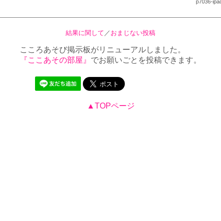
p7036-ipa
結果に関して
／
おまじない投稿
こころあそび掲示板がリニューアルしました。
『ここあその部屋』
でお願いごとを投稿できます。
▲TOPページ