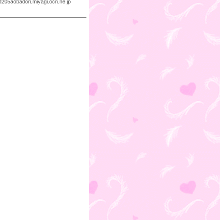
d205aobadori.miyagi.ocn.ne.jp