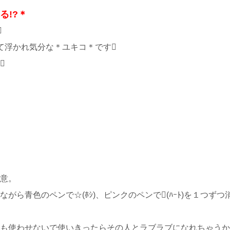
る!?＊

て浮かれ気分な＊ユキコ＊です

意。
がら青色のペンで☆(ﾎｼ)、ピンクのペンで(ﾊｰﾄ)を１つず
も使わせないで使いきったらその人とラブラブになれちゃうか