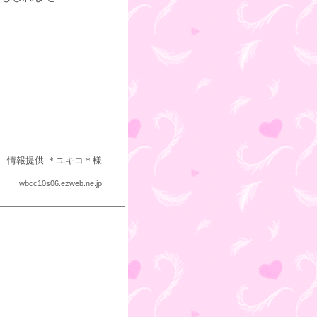
情報提供:＊ユキコ＊様
wbcc10s06.ezweb.ne.jp