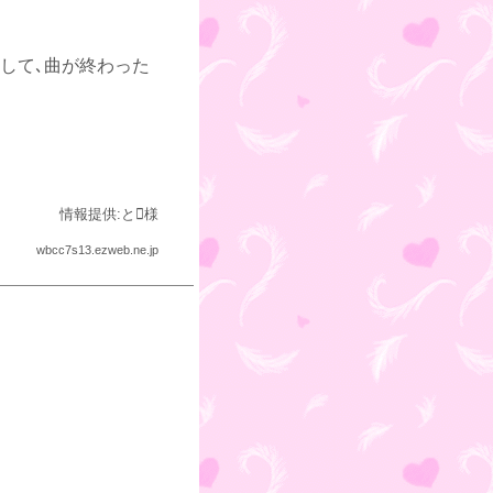
そして､曲が終わった
情報提供:と様
wbcc7s13.ezweb.ne.jp