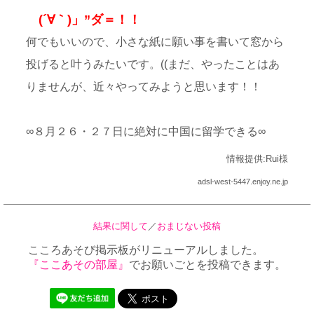
ゞ(´∀｀)」”ダ＝！！
何でもいいので、小さな紙に願い事を書いて窓から
投げると叶うみたいです。((まだ、やったことはあ
りませんが、近々やってみようと思います！！
∞８月２６・２７日に絶対に中国に留学できる∞
情報提供:Rui様
adsl-west-5447.enjoy.ne.jp
結果に関して
／
おまじない投稿
こころあそび掲示板がリニューアルしました。
『ここあその部屋』
でお願いごとを投稿できます。