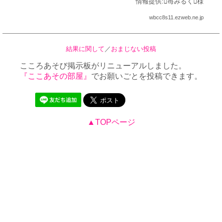
情報提供:苺みるく様
wbcc8s11.ezweb.ne.jp
結果に関して
／
おまじない投稿
こころあそび掲示板がリニューアルしました。
『ここあその部屋』
でお願いごとを投稿できます。
▲TOPページ