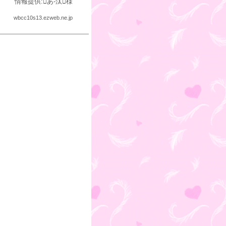
情報提供:あ-汰様
wbcc10s13.ezweb.ne.jp