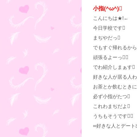
小指(^ω^)
こんにちは★!←
今日学校です
まぢやだっ
でもすぐ帰れるから
頑張るよーっ
でわ紹介しまぁす
好きな人が居る人わ
お茶とか飲むときに
必ず小指がたつ
これわまぢだよ
うちもそうです
∞好きな人とデート