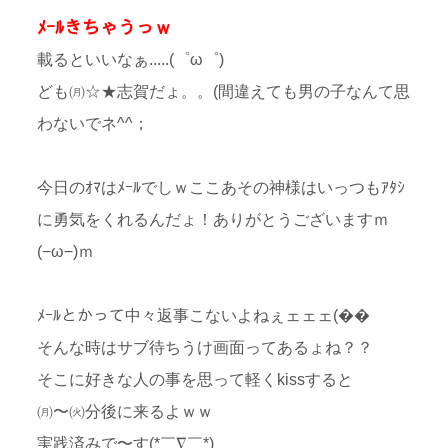
ﾒｰﾙきちゃうっｗ
載るといいなぁ.....(゜ω゜)
ども㈪☆★志賀だょ。。(間違えても男の子なんて思
わないでネ^^；
今日のｵﾏはﾒｰﾙでしｗここあその神様はいっつもｱﾀｼ
に勇気をくれるんだょ！ありがとうございますｍ
(−ω−)ｍ
ﾒｰﾙとかって中々返事こないよねぇェェェ(��
そんな時はサブ待ちうけ画面ってあるょね？？
そこに好きな人の事を思って軽くkissすると
㈪〜㈫分後に来るよｗｗ
実践済みで〜す(*￣∇￣*)