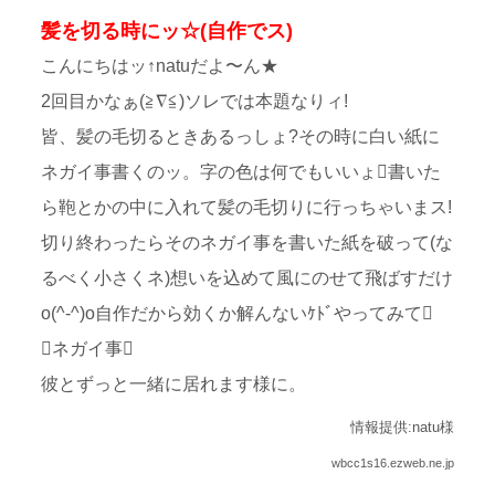
髪を切る時にッ☆(自作でス)
こんにちはッ↑natuだよ〜ん★
2回目かなぁ(≧∇≦)ソレでは本題なりィ!
皆、髪の毛切るときあるっしょ?その時に白い紙に
ネガイ事書くのッ。字の色は何でもいいょ書いた
ら鞄とかの中に入れて髪の毛切りに行っちゃいまス!
切り終わったらそのネガイ事を書いた紙を破って(な
るべく小さくネ)想いを込めて風にのせて飛ばすだけ
o(^-^)o自作だから効くか解んないｹﾄﾞやってみて
ネガイ事
彼とずっと一緒に居れます様に。
情報提供:natu様
wbcc1s16.ezweb.ne.jp