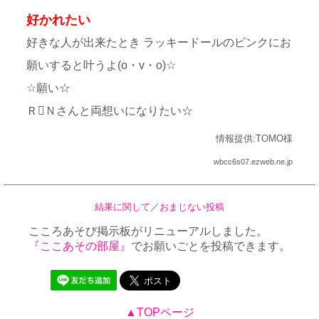
好かれたい
好きな人が出来たとき ラッキードールのピンクにお
願いすると叶うよ(o・v・o)☆
☆願い☆
ＲＮさんと両想いになりたい☆
情報提供:TOMO様
wbcc6s07.ezweb.ne.jp
結果に関して
／
おまじない投稿
こころあそび掲示板がリニューアルしました。
『ここあその部屋』
でお願いごとを投稿できます。
▲TOPページ