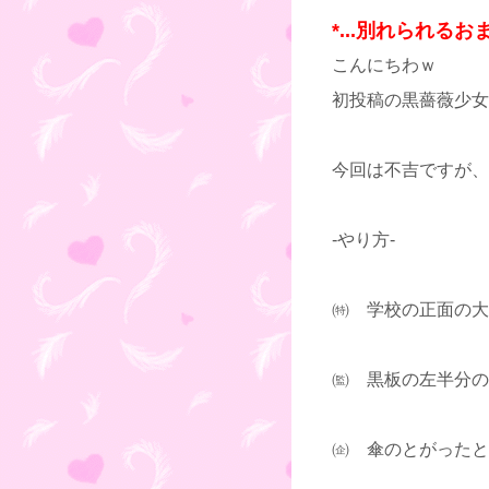
*...別れられるおま
こんにちわｗ
初投稿の黒薔薇少女
今回は不吉ですが、
-やり方-
㈵ 学校の正面の大き
㈼ 黒板の左半分の
㈽ 傘のとがったと