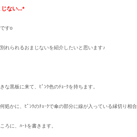
じない...*
ですo
別れられるおまじないを紹介したいと思います♪
な黒板に来て、ﾋﾟﾝｸ色のﾁｮｰｸを持ちます。
何処かに、ﾋﾟﾝｸのﾁｮｰｸで傘の部分に線が入っている縁切り相
ころに、ﾊｰﾄを書きます。