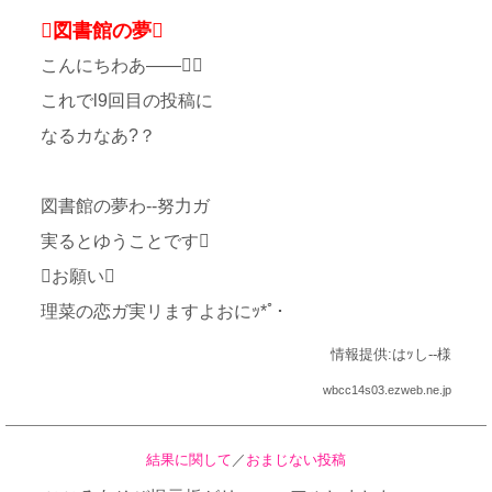
図書館の夢
こんにちわあ——㊤
これでl9回目の投稿に
なるカなあ?？
図書館の夢わ--努力ガ
実るとゆうことです
お願い
理菜の恋ガ実リますよおにｯ*ﾟ･
情報提供:はｯし--様
wbcc14s03.ezweb.ne.jp
結果に関して
／
おまじない投稿