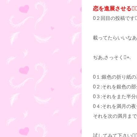
恋を進展させる
0２回目の投稿です‥
載ってたらいいなあ
ぢあ,さっそく+.
0１:銀色の折り紙
0２:それを銀色の
0３:それをまた半分
0４:それを満月の夜
それを次の満月まで
試してみて下さい