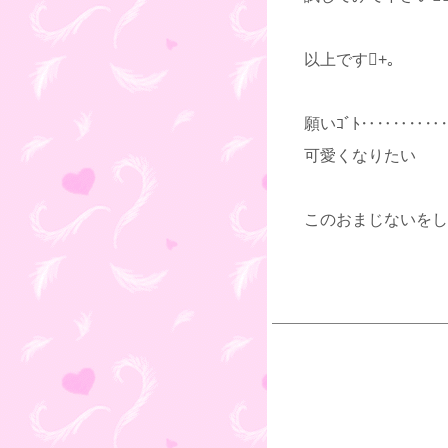
以上です+｡
願いｺﾞﾄ‥‥‥‥‥
可愛くなりたい
このおまじないをし