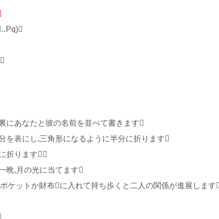

Pq)

の裏にあなたと彼の名前を並べて書きます
部分を表にし,三角形になるように半分に折ります
に折ります
一晩,月の光に当てます
ポケットか財布に入れて持ち歩くと二人の関係が進展します
☆