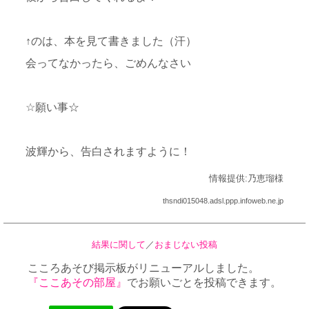
↑のは、本を見て書きました（汗）
会ってなかったら、ごめんなさい
☆願い事☆
波輝から、告白されますように！
情報提供:乃恵瑠様
thsndi015048.adsl.ppp.infoweb.ne.jp
結果に関して
／
おまじない投稿
こころあそび掲示板がリニューアルしました。
『ここあその部屋』
でお願いごとを投稿できます。