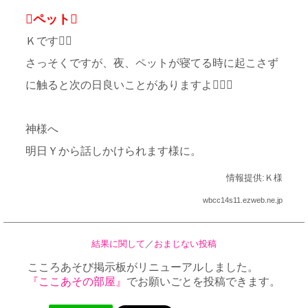
ペット
Ｋです
さっそくですが、夜、ペットが寝てる時に起こさず
に触ると次の日良いことがありますよ
神様へ
明日Ｙから話しかけられます様に。
情報提供:Ｋ様
wbcc14s11.ezweb.ne.jp
結果に関して
／
おまじない投稿
こころあそび掲示板がリニューアルしました。
『ここあその部屋』
でお願いごとを投稿できます。