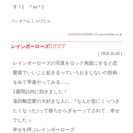
す！( ＾ω＾)
ペンネーム:しゃけたら
om126211039239.13.openmobile.ne.jp
レインボーローズ♡ͥ ♡ͦ ♡ͮ ♡ͤ
[ 2018-10-20 ]
レインボーローズの写真をロック画面にすると恋
愛面でいいこと起きるっていうおまじないの投稿
をみて早速やってみる……
1週間以内に効きました！
遠距離恋愛の大好きな人に、｢なんか急にくっつき
たくなった｣って後ろからぎゅーってされて、幸せ
でしたっ
幸せを呼ぶレインボーローズ