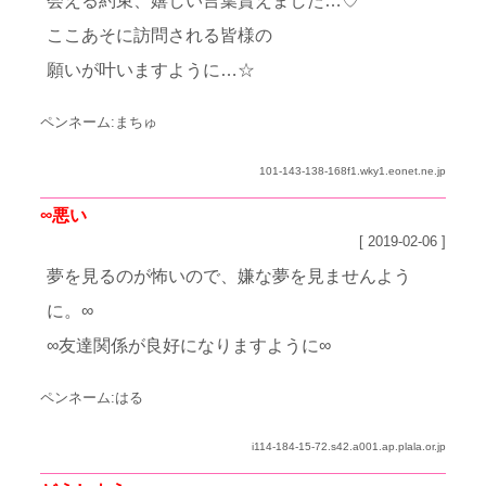
会える約束、嬉しい言葉貰えました…♡
ここあそに訪問される皆様の
願いが叶いますように…☆
ペンネーム:まちゅ
101-143-138-168f1.wky1.eonet.ne.jp
∞悪い
[ 2019-02-06 ]
夢を見るのが怖いので、嫌な夢を見ませんよう
に。∞
∞友達関係が良好になりますように∞
ペンネーム:はる
i114-184-15-72.s42.a001.ap.plala.or.jp